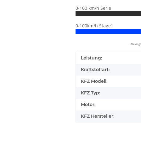
0-100 km/h Serie
0-100km/h Stage1
Alle Ang
Produkteigenschaft
Wert
Leistung:
Kraftstoffart:
KFZ Modell:
KFZ Typ:
Motor:
KFZ Hersteller:
elfen