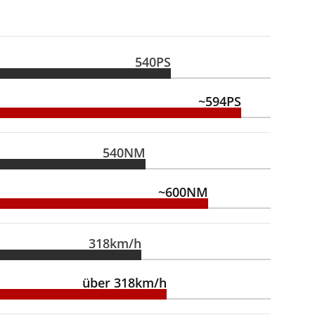
540PS
~594PS
540NM
~600NM
318km/h
über 318km/h