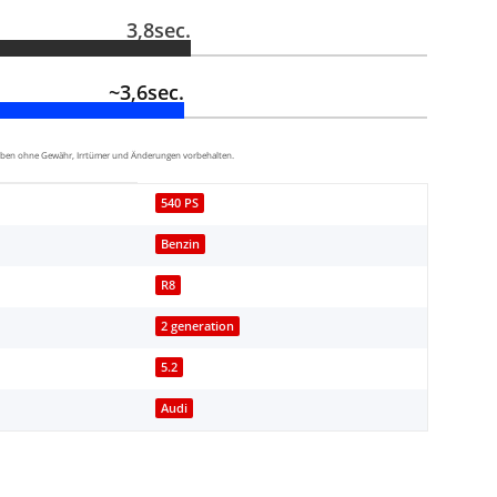
3,8sec.
~3,6sec.
aben ohne Gewähr, Irrtümer und Änderungen vorbehalten.
540 PS
Benzin
R8
2 generation
5.2
Audi