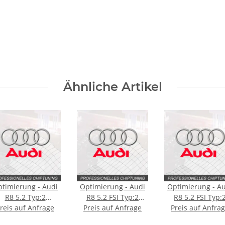
Ähnliche Artikel
timierung - Audi
Optimierung - Audi
Optimierung - A
R8 5.2 Typ:2
R8 5.2 FSI Typ:2
R8 5.2 FSI Typ:
eneration 610PS
reis auf Anfrage
generation 540PS
Preis auf Anfrage
generation 610
Preis auf Anfra