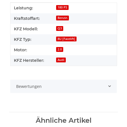
Produkteigenschaft
Wert
Leistung:
180 PS
Kraftstoffart:
Benzin
KFZ Modell:
Q3
KFZ Typ:
8U [Facelift]
Motor:
2.0
KFZ Hersteller:
Audi
Bewertungen
Ähnliche Artikel