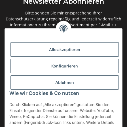
Newsletter Abonnieren
Bitte senden Sie mir entsprechend Ihrer
Datenschutzerklärung
regelmäßig und jederzeit widerruflich
Informationen zu Ihrem Produktsortiment per E-Mail zu.
Abonnieren
Newsletter Abonnieren
Alle akzeptieren
Gesetzliche Informationen
Konfigurieren
Informationen
Ablehnen
Service
Wie wir Cookies & Co nutzen
Durch Klicken auf „Alle akzeptieren“ gestatten Sie den
Einsatz folgender Dienste auf unserer Website: YouTube,
Vertrag widerrufen
Vimeo, ReCaptcha. Sie können die Einstellung jederzeit
* Alle Preise inkl. gesetzlicher USt., zzgl.
Versand
ändern (Fingerabdruck-Icon links unten). Weitere Details