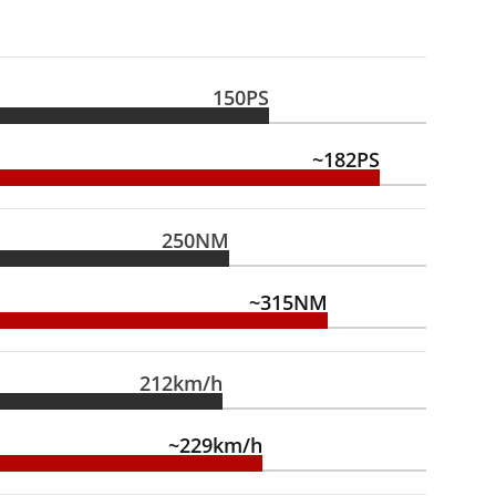
150PS
~182PS
250NM
~315NM
212km/h
~229km/h