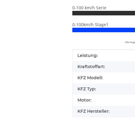
0-100 km/h Serie
0-100km/h Stage1
Alle Ang
Produkteigenschaft
Wert
Leistung:
Kraftstoffart:
KFZ Modell:
KFZ Typ:
Motor:
KFZ Hersteller:
elfen