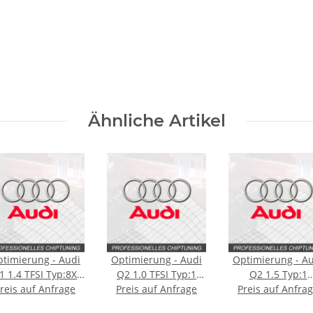
Ähnliche Artikel
timierung - Audi
Optimierung - Audi
Optimierung - A
1 1.4 TFSI Typ:8X
Q2 1.0 TFSI Typ:1
Q2 1.5 Typ:1
reis auf Anfrage
[Facelift] 150PS
generation 116PS
Preis auf Anfrage
generation [Faceli
Preis auf Anfra
150PS