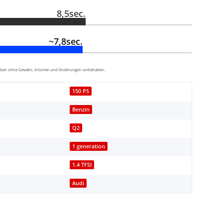
8,5sec.
~7,8sec.
aben ohne Gewähr, Irrtümer und Änderungen vorbehalten.
150 PS
Benzin
Q2
1 generation
1.4 TFSI
Audi