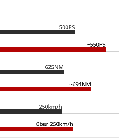
500PS
~550PS
625NM
~694NM
250km/h
über 250km/h