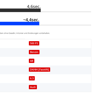
4,6sec.
~4,4sec.
aben ohne Gewähr, Irrtümer und Änderungen vorbehalten.
500 PS
Benzin
A8
D4/4H [Facelift]
6.3
Audi