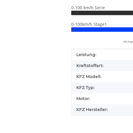
0-100 km/h Serie
0-100km/h Stage1
Alle Ang
Produkteigenschaft
Wert
Leistung:
Kraftstoffart:
KFZ Modell:
KFZ Typ:
Motor:
KFZ Hersteller:
elfen