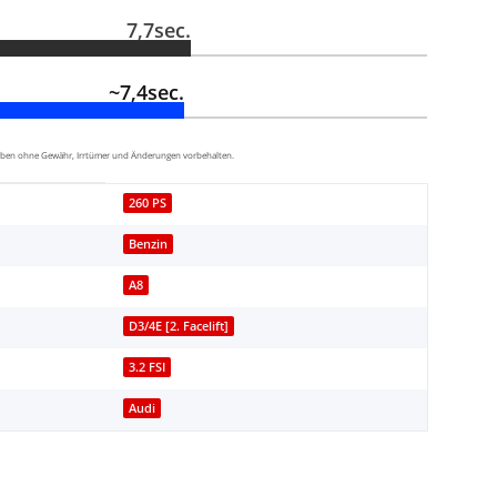
7,7sec.
~7,4sec.
aben ohne Gewähr, Irrtümer und Änderungen vorbehalten.
260 PS
Benzin
A8
D3/4E [2. Facelift]
3.2 FSI
Audi