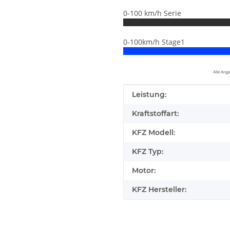
0-100 km/h Serie
0-100km/h Stage1
Alle Ang
Produkteigenschaft
Wert
Leistung:
Kraftstoffart:
KFZ Modell:
KFZ Typ:
Motor:
KFZ Hersteller:
elfen