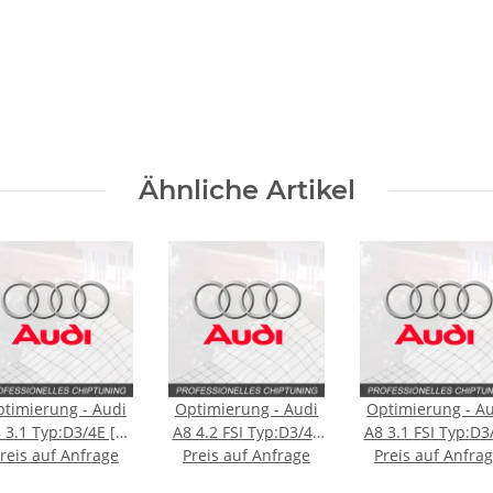
Ähnliche Artikel
timierung - Audi
Optimierung - Audi
Optimierung - A
 3.1 Typ:D3/4E [2.
A8 4.2 FSI Typ:D3/4E
A8 3.1 FSI Typ:D3
reis auf Anfrage
Facelift] 260PS
[2. Facelift] 350PS
Preis auf Anfrage
Preis auf Anfra
[Facelift] 260P