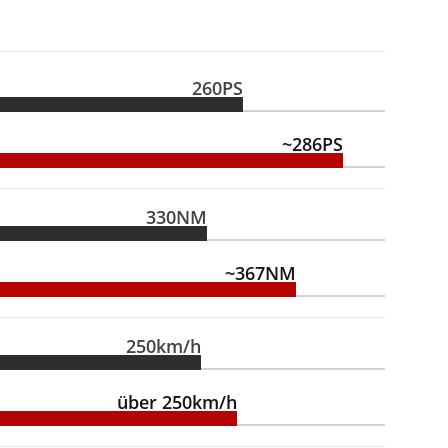
260PS
~286PS
330NM
~367NM
250km/h
über 250km/h