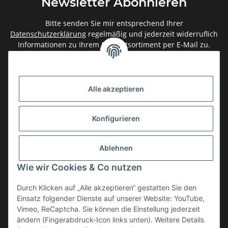
Newsletter Abonnieren
Bitte senden Sie mir entsprechend Ihrer
Datenschutzerklärung
regelmäßig und jederzeit widerruflich
Informationen zu Ihrem Produktsortiment per E-Mail zu.
Abonnieren
Newsletter Abonnieren
Alle akzeptieren
Gesetzliche Informationen
Konfigurieren
Informationen
Ablehnen
Service
Wie wir Cookies & Co nutzen
Durch Klicken auf „Alle akzeptieren“ gestatten Sie den
Einsatz folgender Dienste auf unserer Website: YouTube,
Vertrag widerrufen
Vimeo, ReCaptcha. Sie können die Einstellung jederzeit
* Alle Preise inkl. gesetzlicher USt., zzgl.
Versand
ändern (Fingerabdruck-Icon links unten). Weitere Details