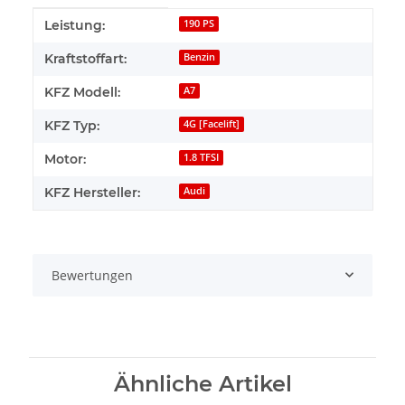
Produkteigenschaft
Wert
Leistung:
190 PS
Kraftstoffart:
Benzin
KFZ Modell:
A7
KFZ Typ:
4G [Facelift]
Motor:
1.8 TFSI
KFZ Hersteller:
Audi
Bewertungen
Ähnliche Artikel