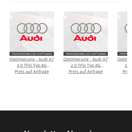
Optimierung - Audi A7
Optimierung - Audi A7
Optimi
3.0 TFSI Typ:4G
2.0 TFSI Typ:4G
2.0
Preis auf Anfrage
[Facelift] 333PS
Preis auf Anfrage
[Facelift] 249PS
Prei
[Fac