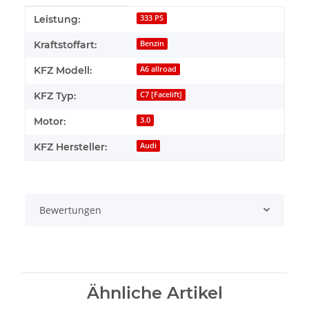
Produkteigenschaft
Wert
Leistung:
333 PS
Kraftstoffart:
Benzin
KFZ Modell:
A6 allroad
KFZ Typ:
C7 [Facelift]
Motor:
3.0
KFZ Hersteller:
Audi
Bewertungen
Ähnliche Artikel