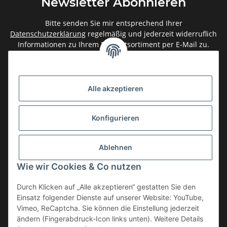
Newsletter Abonnieren
Bitte senden Sie mir entsprechend Ihrer
Datenschutzerklärung
regelmäßig und jederzeit widerruflich
Informationen zu Ihrem Produktsortiment per E-Mail zu.
Abonnieren
Newsletter Abonnieren
Alle akzeptieren
Gesetzliche Informationen
Konfigurieren
Informationen
Ablehnen
Service
Wie wir Cookies & Co nutzen
Durch Klicken auf „Alle akzeptieren“ gestatten Sie den
Einsatz folgender Dienste auf unserer Website: YouTube,
Vertrag widerrufen
Vimeo, ReCaptcha. Sie können die Einstellung jederzeit
* Alle Preise inkl. gesetzlicher USt., zzgl.
Versand
ändern (Fingerabdruck-Icon links unten). Weitere Details