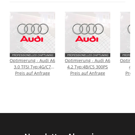
Optimierung - Audi A6
Optimierung - Audi A6
Optimi
3.0 TFSI Typ:4G/C7
4.2 Typ:4B/C5 300PS
4.
Preis auf Anfrage
310PS
Preis auf Anfrage
Prei
[Fac