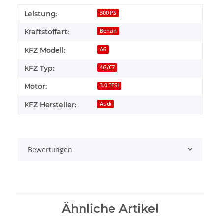
Produkteigenschaft
Wert
Leistung:
300 PS
Kraftstoffart:
Benzin
KFZ Modell:
A6
KFZ Typ:
4G/C7
Motor:
3.0 TFSI
KFZ Hersteller:
Audi
Bewertungen
Ähnliche Artikel