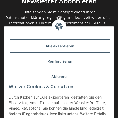
Newsletter Abonnieren
Bitte senden Sie mir entsprechend Ihrer
Datenschutzerklärung
regelmäßig und jederzeit widerruflich
Informationen zu Ihrem Produktsortiment per E-Mail zu.
Abonnieren
Newsletter Abonnieren
Alle akzeptieren
Gesetzliche Informationen
Konfigurieren
Informationen
Ablehnen
Service
Wie wir Cookies & Co nutzen
Durch Klicken auf „Alle akzeptieren“ gestatten Sie den
Einsatz folgender Dienste auf unserer Website: YouTube,
Vertrag widerrufen
Vimeo, ReCaptcha. Sie können die Einstellung jederzeit
* Alle Preise inkl. gesetzlicher USt., zzgl.
Versand
ändern (Fingerabdruck-Icon links unten). Weitere Details