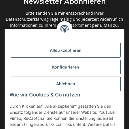
Newsletter Abonnieren
Bitte senden Sie mir entsprechend Ihrer
Datenschutzerklärung
regelmäßig und jederzeit widerruflich
Informationen zu Ihrem Produktsortiment per E-Mail zu.
Abonnieren
Newsletter Abonnieren
Alle akzeptieren
Gesetzliche Informationen
Konfigurieren
Informationen
Ablehnen
Service
Wie wir Cookies & Co nutzen
Durch Klicken auf „Alle akzeptieren“ gestatten Sie den
Einsatz folgender Dienste auf unserer Website: YouTube,
Vertrag widerrufen
Vimeo, ReCaptcha. Sie können die Einstellung jederzeit
* Alle Preise inkl. gesetzlicher USt., zzgl.
Versand
ändern (Fingerabdruck-Icon links unten). Weitere Details