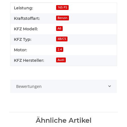
Produkteigenschaft
Wert
Leistung:
165 PS
Kraftstoffart:
Benzin
KFZ Modell:
A6
KFZ Typ:
4B/C5
Motor:
2.4
KFZ Hersteller:
Audi
Bewertungen
Ähnliche Artikel