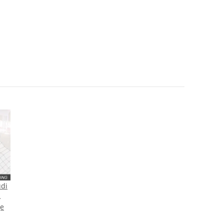
udi
ge
S