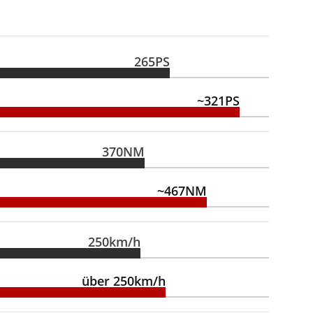
265PS
~321PS
370NM
~467NM
250km/h
über 250km/h