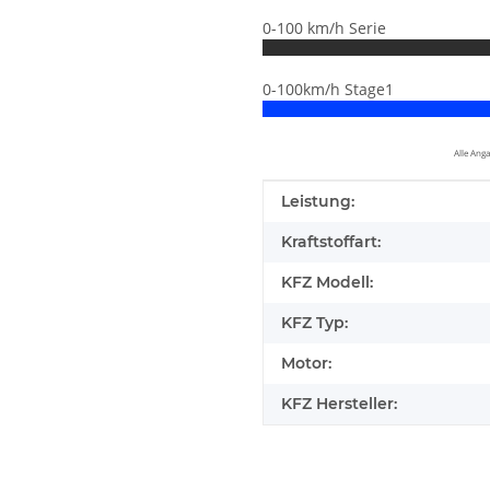
0-100 km/h Serie
0-100km/h Stage1
Alle Ang
Produkteigenschaft
Wert
Leistung:
Kraftstoffart:
KFZ Modell:
KFZ Typ:
Motor:
KFZ Hersteller:
elfen