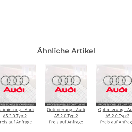
Ähnliche Artikel
timierung - Audi
Optimierung - Audi
Optimierung - A
A5 2.0 Typ:2
A5 2.0 Typ:2
A5 2.0 Typ:2
reis auf Anfrage
generation (F5)
Preis auf Anfrage
generation (F5)
Preis auf Anfra
generation (F5)
[Facelift] 150PS
[Facelift] 190PS
[Facelift] 204P