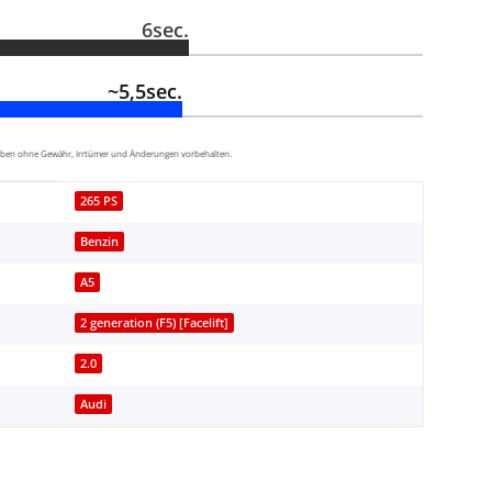
6sec.
~5,5sec.
aben ohne Gewähr, Irrtümer und Änderungen vorbehalten.
265 PS
Benzin
A5
2 generation (F5) [Facelift]
2.0
Audi