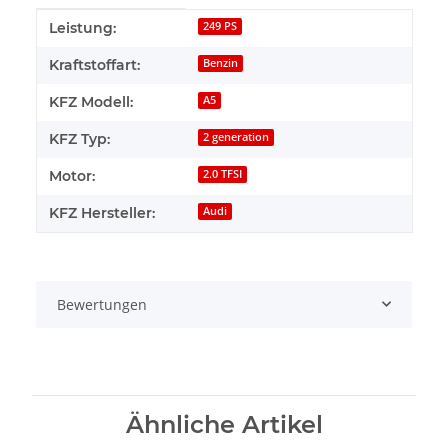
Produkteigenschaft
Wert
Leistung:
249 PS
Kraftstoffart:
Benzin
KFZ Modell:
A5
KFZ Typ:
2 generation
Motor:
2.0 TFSI
KFZ Hersteller:
Audi
Bewertungen
Ähnliche Artikel