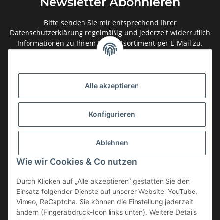
Newsletter Abonnieren
Bitte senden Sie mir entsprechend Ihrer
Datenschutzerklärung
regelmäßig und jederzeit widerruflich
Informationen zu Ihrem Produktsortiment per E-Mail zu.
Abonnieren
Newsletter Abonnieren
Alle akzeptieren
Gesetzliche Informationen
Konfigurieren
Informationen
Ablehnen
Service
Wie wir Cookies & Co nutzen
Durch Klicken auf „Alle akzeptieren“ gestatten Sie den
Einsatz folgender Dienste auf unserer Website: YouTube,
Vertrag widerrufen
Vimeo, ReCaptcha. Sie können die Einstellung jederzeit
* Alle Preise inkl. gesetzlicher USt., zzgl.
Versand
ändern (Fingerabdruck-Icon links unten). Weitere Details