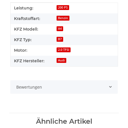
Produkteigenschaft
Wert
Leistung:
200 PS
Kraftstoffart:
Benzin
KFZ Modell:
A4
KFZ Typ:
B7
Motor:
2.0 TFSI
KFZ Hersteller:
Audi
Bewertungen
Ähnliche Artikel