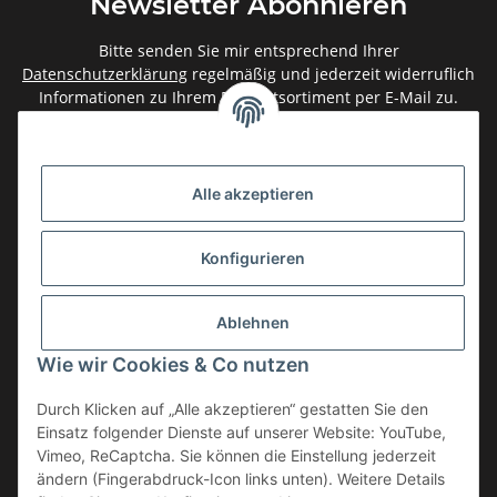
Newsletter Abonnieren
Bitte senden Sie mir entsprechend Ihrer
Datenschutzerklärung
regelmäßig und jederzeit widerruflich
Informationen zu Ihrem Produktsortiment per E-Mail zu.
Abonnieren
Newsletter Abonnieren
Alle akzeptieren
Gesetzliche Informationen
Konfigurieren
Informationen
Ablehnen
Service
Wie wir Cookies & Co nutzen
Durch Klicken auf „Alle akzeptieren“ gestatten Sie den
Einsatz folgender Dienste auf unserer Website: YouTube,
Vertrag widerrufen
Vimeo, ReCaptcha. Sie können die Einstellung jederzeit
* Alle Preise inkl. gesetzlicher USt., zzgl.
Versand
ändern (Fingerabdruck-Icon links unten). Weitere Details