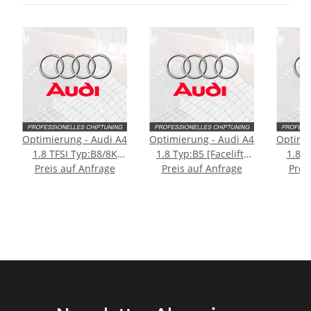
Optimierung - Audi A4
Optimierung - Audi A4
Optimi
1.8 TFSI Typ:B8/8K
1.8 Typ:B5 [Facelift]
1.8 T
Preis auf Anfrage
[Facelift] 120PS
Preis auf Anfrage
170PS
Prei