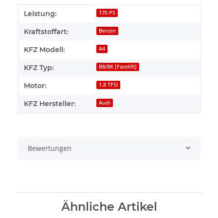
Produkteigenschaft
Wert
Leistung:
170 PS
Kraftstoffart:
Benzin
KFZ Modell:
A4
KFZ Typ:
B8/8K [Facelift]
Motor:
1.8 TFSI
KFZ Hersteller:
Audi
Bewertungen
Ähnliche Artikel