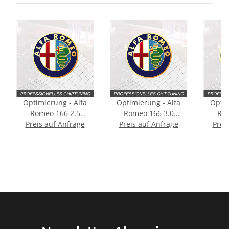
Optimierung - Alfa
Optimierung - Alfa
Optim
Romeo 166 2.5
Romeo 166 3.0
Rom
Preis auf Anfrage
Typ:936 190PS
Preis auf Anfrage
Typ:936 226PS
Prei
Typ