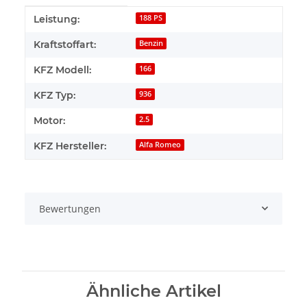
Produkteigenschaft
Wert
Leistung:
188 PS
Kraftstoffart:
Benzin
KFZ Modell:
166
KFZ Typ:
936
Motor:
2.5
KFZ Hersteller:
Alfa Romeo
Bewertungen
Ähnliche Artikel