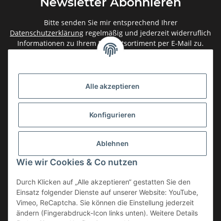
Newsletter Abonnieren
Bitte senden Sie mir entsprechend Ihrer
Datenschutzerklärung
regelmäßig und jederzeit widerruflich
Informationen zu Ihrem Produktsortiment per E-Mail zu.
Abonnieren
Newsletter Abonnieren
Alle akzeptieren
Gesetzliche Informationen
Konfigurieren
Informationen
Ablehnen
Service
Wie wir Cookies & Co nutzen
Durch Klicken auf „Alle akzeptieren“ gestatten Sie den
Einsatz folgender Dienste auf unserer Website: YouTube,
Vertrag widerrufen
Vimeo, ReCaptcha. Sie können die Einstellung jederzeit
* Alle Preise inkl. gesetzlicher USt., zzgl.
Versand
ändern (Fingerabdruck-Icon links unten). Weitere Details