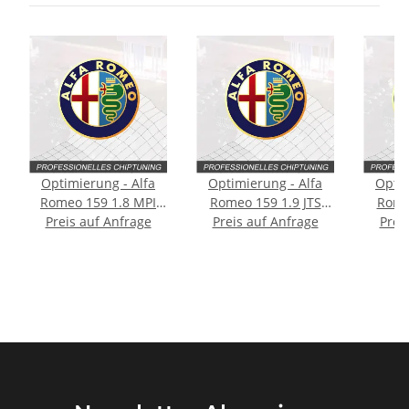
Optimierung - Alfa
Optimierung - Alfa
Optim
Romeo 159 1.8 MPI
Romeo 159 1.9 JTS
Rome
Preis auf Anfrage
Typ:1 generation
Preis auf Anfrage
Typ:1 generation
Prei
Typ:
140PS
160PS