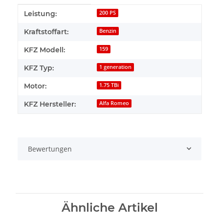
Produkteigenschaft
Wert
Leistung:
200 PS
Kraftstoffart:
Benzin
KFZ Modell:
159
KFZ Typ:
1 generation
Motor:
1.75 TBi
KFZ Hersteller:
Alfa Romeo
Bewertungen
Ähnliche Artikel