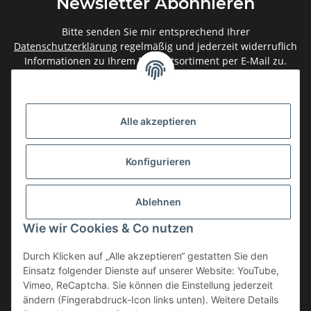
Newsletter Abonnieren
Bitte senden Sie mir entsprechend Ihrer
Datenschutzerklärung
regelmäßig und jederzeit widerruflich
Informationen zu Ihrem Produktsortiment per E-Mail zu.
Abonnieren
Newsletter Abonnieren
Alle akzeptieren
Gesetzliche Informationen
Konfigurieren
Informationen
Ablehnen
Service
Wie wir Cookies & Co nutzen
Durch Klicken auf „Alle akzeptieren“ gestatten Sie den
Einsatz folgender Dienste auf unserer Website: YouTube,
Vertrag widerrufen
Vimeo, ReCaptcha. Sie können die Einstellung jederzeit
* Alle Preise inkl. gesetzlicher USt., zzgl.
Versand
ändern (Fingerabdruck-Icon links unten). Weitere Details