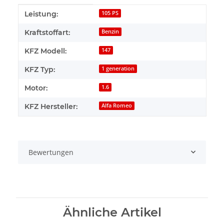
Produkteigenschaft
Wert
Leistung:
105 PS
Kraftstoffart:
Benzin
KFZ Modell:
147
KFZ Typ:
1 generation
Motor:
1.6
KFZ Hersteller:
Alfa Romeo
Bewertungen
Ähnliche Artikel