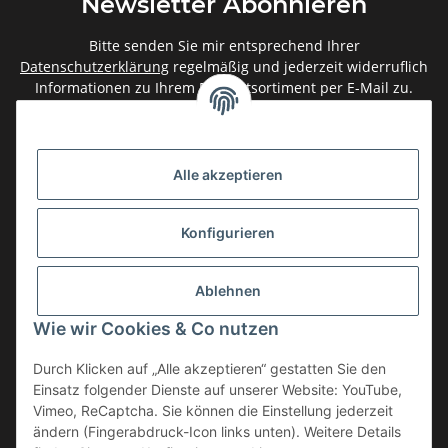
Newsletter Abonnieren
Bitte senden Sie mir entsprechend Ihrer
Datenschutzerklärung
regelmäßig und jederzeit widerruflich
Informationen zu Ihrem Produktsortiment per E-Mail zu.
Abonnieren
Newsletter Abonnieren
Alle akzeptieren
Gesetzliche Informationen
Konfigurieren
Informationen
Ablehnen
Service
Wie wir Cookies & Co nutzen
Durch Klicken auf „Alle akzeptieren“ gestatten Sie den
Einsatz folgender Dienste auf unserer Website: YouTube,
Vertrag widerrufen
Vimeo, ReCaptcha. Sie können die Einstellung jederzeit
* Alle Preise inkl. gesetzlicher USt., zzgl.
Versand
ändern (Fingerabdruck-Icon links unten). Weitere Details