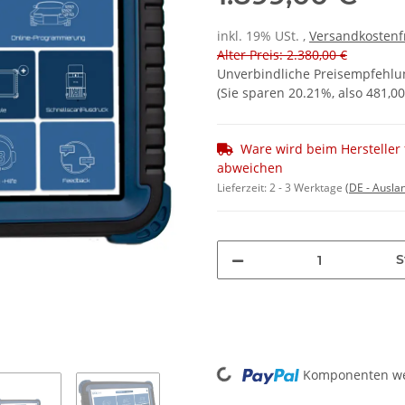
inkl. 19% USt. ,
Versandkostenf
Alter Preis: 2.380,00 €
Unverbindliche Preisempfehlun
(Sie sparen
20.21%
, also
481,00
Ware wird beim Hersteller f
abweichen
Lieferzeit:
2 - 3 Werktage
(DE - Ausla
S
Komponenten wer
Loading...