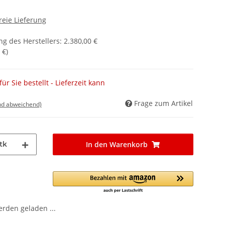
reie Lieferung
g des Herstellers
:
2.380,00 €
 €
)
ür Sie bestellt - Lieferzeit kann
Frage zum Artikel
nd abweichend)
tk
In den Warenkorb
den geladen ...