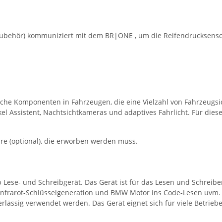
 Zubehör) kommuniziert mit dem BR|ONE , um die Reifendrucksenso
ische Komponenten in Fahrzeugen, die eine Vielzahl von Fahrzeug
nkel Assistent, Nachtsichtkameras und adaptives Fahrlicht. Für die
re (optional), die erworben werden muss.
p Lese- und Schreibgerät. Das Gerät ist für das Lesen und Schreib
frarot-Schlüsselgeneration und BMW Motor ins Code-Lesen uvm. au
erlässig verwendet werden. Das Gerät eignet sich für viele Betriebe