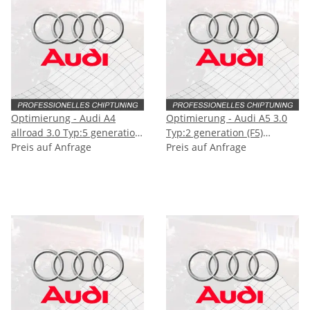
Optimierung - Audi A4
Optimierung - Audi A5 3.0
allroad 3.0 Typ:5 generation
Typ:2 generation (F5)
(B9) [Facelift] 231PS
Preis auf Anfrage
[Facelift] 231PS
Preis auf Anfrage