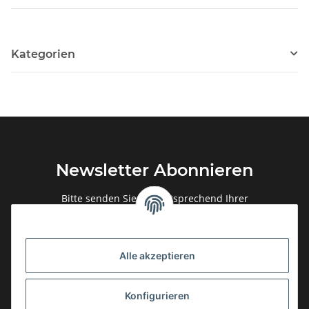
Kategorien
Newsletter Abonnieren
Bitte senden Sie mir entsprechend Ihrer
Datenschutzerklärung
regelmäßig und jederzeit widerruflich
Informationen zu Ihrem Produktsortiment per E-Mail zu.
Alle akzeptieren
Abonnieren
Newsletter Abonnieren
Konfigurieren