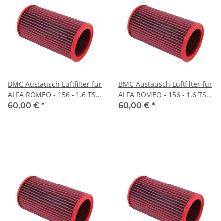
BMC Austausch Luftfilter für
BMC Austausch Luftfilter für
ALFA ROMEO - 156 - 1.6 TS
ALFA ROMEO - 156 - 1.6 TS
16V T. Spark - BJ.01 > 06 (140
16V T. Spark - BJ.97 > 06 (120
60,00 €
*
60,00 €
*
PS)
PS)