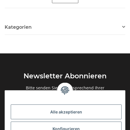
Kategorien
Newsletter Abonnieren
Bitte senden Sie mir entsprechend Ihrer
Datenschutzerklärung
regelmäßig und jederzeit widerruflich
Informationen zu Ihrem Produktsortiment per E-Mail zu.
Alle akzeptieren
Abonnieren
Newsletter Abonnieren
Konfigurieren