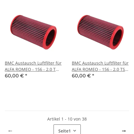
BMC Austausch Luftfilter für
BMC Austausch Luftfilter für
ALFA ROMEO - 156 - 2.0 T
ALFA ROMEO - 156 - 2.0 TS
16V T. Spark - BJ.97 > 01 (155
16V T. Spark - BJ.01 > 02 (150
60,00 €
*
60,00 €
*
PS)
PS)
Artikel 1 - 10 von 38
Seite
1