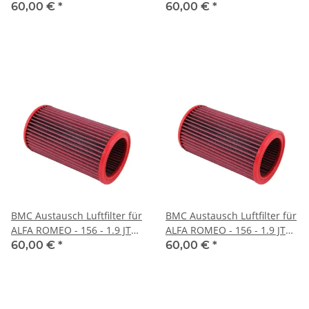
- BJ.2001 (110 PS)
- BJ.97 > 01 (104 PS)
60,00 €
*
60,00 €
*
BMC Austausch Luftfilter für
BMC Austausch Luftfilter für
ALFA ROMEO - 156 - 1.9 JTD
ALFA ROMEO - 156 - 1.9 JTD
16V - BJ.02 > 06 (140 PS)
16V - BJ.04 > 06 (150 PS)
60,00 €
*
60,00 €
*